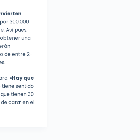
invierten
 por 300.000
e. Así pues,
 obtener una
verán
do de entre 2-
es.
ro: »
Hay que
 tiene sentido
 que tienen 30
de cara’ en el