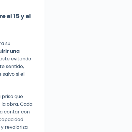
 el 15 y el
ra su
irir una
oste evitando
te sentido,
salvo si el
a prisa que
 la obra. Cada
ra contar con
 capacidad
y revaloriza