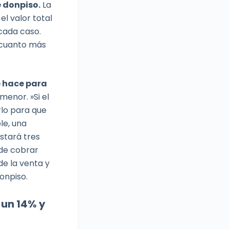
 donpiso.
La
el valor total
cada caso.
a cuanto más
e hace para
menor. »Si el
rlo para que
le, una
estará tres
 de cobrar
de la venta y
onpiso.
 un 14% y