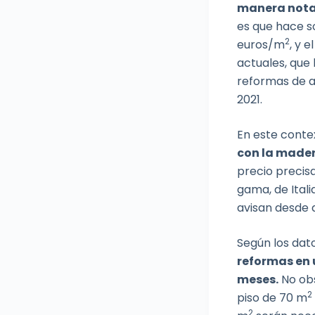
manera notabl
es que hace s
2
euros/m
, y 
actuales, que
reformas de a
2021.
En este conte
con la madera
precio precis
gama, de Ital
avisan desde 
Según los dato
reformas en 
meses.
No obs
2
piso de 70 m
2