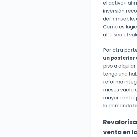
el activo», af
inversión reco
del inmueble,
Como es lógico
alto sea el val
Por otra parte
un posterior
piso a alquila
tenga una habi
reforma integr
meses vacía d
mayor renta, p
la demanda bu
Revaloriza
venta en l