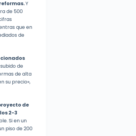
 reformas.
Y
era de 500
cifras
entras que en
ediados de
lacionados
 subido de
ormas de alta
n su precio»,
proyecto de
los 2-3
le. Si en un
un piso de 200