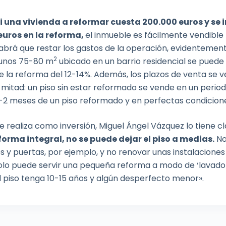
i una vivienda a reformar cuesta 200.000 euros y se 
euros en la reforma,
el inmueble es fácilmente vendible
abrá que restar los gastos de la operación, evidentement
2
 unos 75-80 m
ubicado en un barrio residencial se puede
e la reforma del 12-14%. Además, los plazos de venta se 
 mitad: un piso sin estar reformado se vende en un perio
-2 meses de un piso reformado y en perfectas condicion
e realiza como inversión, Miguel Ángel Vázquez lo tiene cla
orma integral, no se puede dejar el piso a medias.
No
s y puertas, por ejemplo, y no renovar unas instalaciones
olo puede servir una pequeña reforma a modo de ‘lavado 
l piso tenga 10-15 años y algún desperfecto menor».