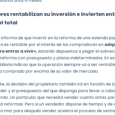
sarios unos 6 meses.
res rentabilizan su inversión e invierten entre
l total
a informa de que invertir en la reforma de una vivienda pa
ta es rentable por el interés de los compradores en
adqu
a entrar a vivir»,
estando dispuestos a pagar el sobrec
a reforma con presupuesto y plazos indeterminados. En es
iliaria indican que la operación siempre va a ser rentable 
a comprado por encima de su valor de mercado.
, la decisión del propietario también irá en función de l
der y el presupuesto del que disponga para llevar a cabo
ndo. Un particular que necesita vender cuanto antes pa
ará reformas. Pero si un vendedor dispone de tiempo y de
eformar para después vender acelera el proceso de venta 