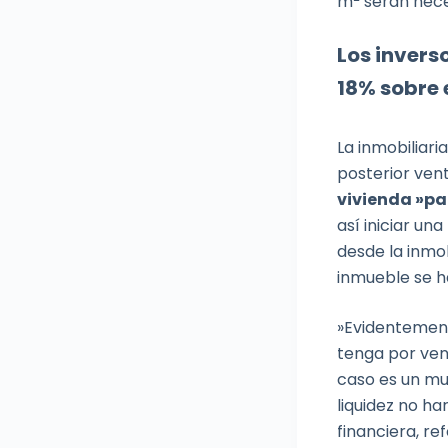
m
serán nece
Los inverso
18% sobre e
La inmobiliari
posterior ven
vivienda »par
así iniciar un
desde la inmob
inmueble se h
»Evidentemente
tenga por ven
caso es un mu
liquidez no h
financiera, r