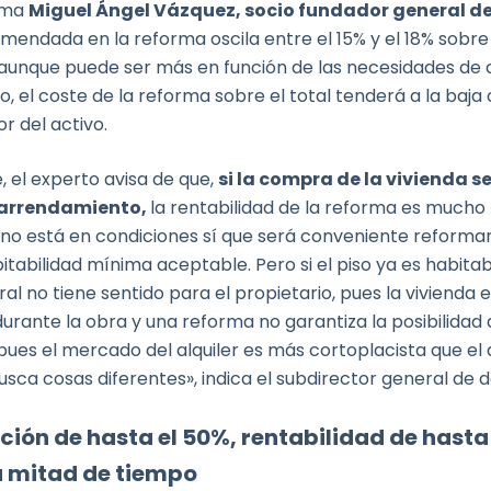
irma
Miguel Ángel Vázquez, socio fundador general de
mendada en la reforma oscila entre el 15% y el 18% sobre 
 aunque puede ser más en función de las necesidades de 
, el coste de la reforma sobre el total tenderá a la baj
or del activo.
, el experto avisa de que,
si la compra de la vivienda s
 arrendamiento,
la rentabilidad de la reforma es mucho 
r no está en condiciones sí que será conveniente reforma
tabilidad mínima aceptable. Pero si el piso ya es habitab
al no tiene sentido para el propietario, pues la vivienda 
urante la obra y una reforma no garantiza la posibilidad
ues el mercado del alquiler es más cortoplacista que el 
sca cosas diferentes», indica el subdirector general de d
ción de hasta el 50%, rentabilidad de hasta
a mitad de tiempo