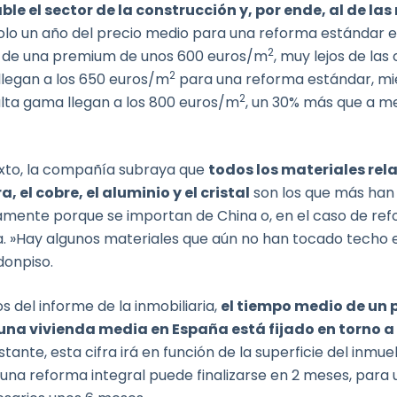
e el sector de la construcción y, por ende, al de las
olo un año del precio medio para una reforma estándar 
2
el de una premium de unos 600 euros/m
, muy lejos de las 
2
 llegan a los 650 euros/m
para una reforma estándar, mi
2
lta gama llegan a los 800 euros/m
, un 30% más que a m
xto, la compañía subraya que
todos los materiales re
, el cobre, el aluminio y el cristal
son los que más han
amente porque se importan de China o, en el caso de ref
ia. »Hay algunos materiales que aún no han tocado techo e
donpiso.
s del informe de la inmobiliaria,
el tiempo medio de un 
una vivienda media en España está fijado en torno a 
tante, esta cifra irá en función de la superficie del inmueb
una reforma integral puede finalizarse en 2 meses, para 